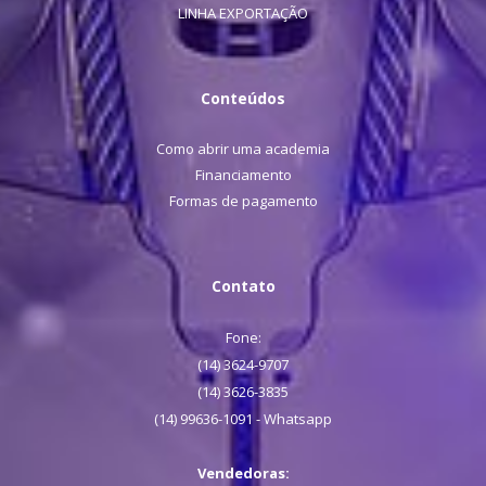
LINHA EXPORTAÇÃO
Conteúdos
Como abrir uma academia
Financiamento
Formas de pagamento
Contato
Fone:
(14) 3624-9707
(14) 3626-3835
(14) 99636-1091 - Whatsapp
Vendedoras: