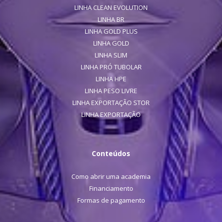
LINHA CLEAN EVOLUTION
LINHA BR
LINHA GOLD PLUS
LINHA GOLD
LINHA SLIM
LINHA PRÓ TUBOLAR
LINHA HPE
LINHA PESO LIVRE
LINHA EXPORTAÇÃO STOR
LINHA EXPORTAÇÃO
Conteúdos
Como abrir uma academia
Financiamento
Formas de pagamento