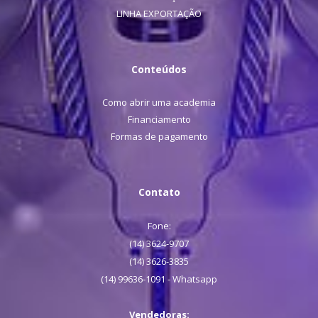
LINHA EXPORTAÇÃO
Conteúdos
Como abrir uma academia
Financiamento
Formas de pagamento
Contato
Fone:
(14) 3624-9707
(14) 3626-3835
(14) 99636-1091 - Whatsapp
Vendedoras: